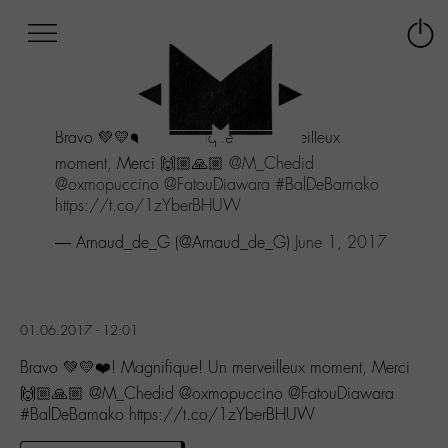
Afficher
Panneau de gestion des cookies
Labo
Connex
-
le
M-
menu
Aller
Bravo 💚💛❤️! Magnifique! Un merveilleux
au
menu
moment, Merci 🙌🏼🙏🏼
@M_Chedid
Aller
@oxmopuccino
@FatouDiawara
#BalDeBamako
au
https://t.co/1zYberBHUW
contenu
— Arnaud_de_G (@Arnaud_de_G)
June 1, 2017
Aller
à
la
recherche
01.06.2017 - 12:01
Bravo 💚💛❤️! Magnifique! Un merveilleux moment, Merci
🙌🏼🙏🏼 @M_Chedid @oxmopuccino @FatouDiawara
#BalDeBamako https://t.co/1zYberBHUW