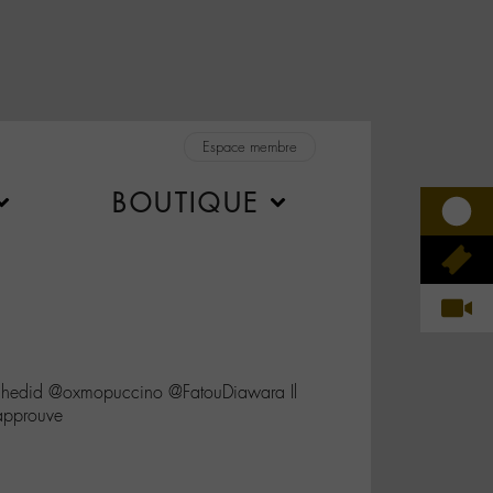
Espace membre
BOUTIQUE
edid @oxmopuccino @FatouDiawara Il
 approuve