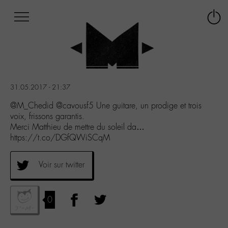
Afficher
Panneau de gestion des cookies
Labo
Connex
-
le
M-
menu
Aller
au
menu
31.05.2017 - 21:37
Aller
au
@M_Chedid @cavousf5 Une guitare, un prodige et trois
contenu
voix, frissons garantis.
Aller
Merci Matthieu de mettre du soleil da…
à
https://t.co/DGfQWiSCqM
la
recherche
Voir sur twitter
0