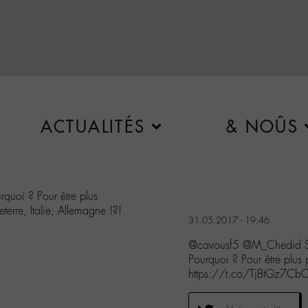
ACTUALITÉS
& NOÛS
rquoi ? Pour être plus
terre, Italie, Allemagne !?!
31.05.2017 - 19:46
@cavousf5 @M_Chedid San
Pourquoi ? Pour être plus
https://t.co/TjBtGz7Cb