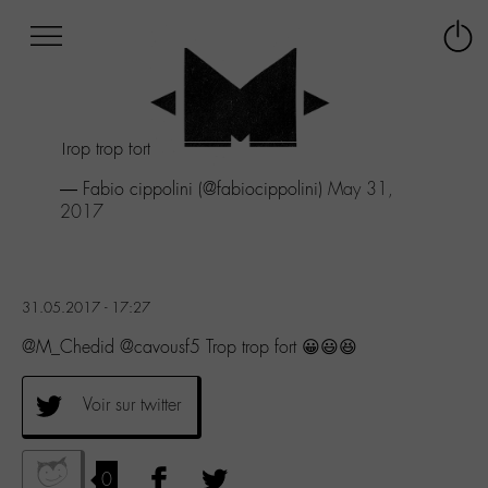
Afficher
Panneau de gestion des cookies
Labo
Connex
-
le
M-
menu
Aller
Trop trop fort 😀😃😆
au
menu
— Fabio cippolini (@fabiocippolini)
May 31,
Aller
2017
au
contenu
Aller
à
31.05.2017 - 17:27
la
recherche
@M_Chedid @cavousf5 Trop trop fort 😀😃😆
Voir sur twitter
0