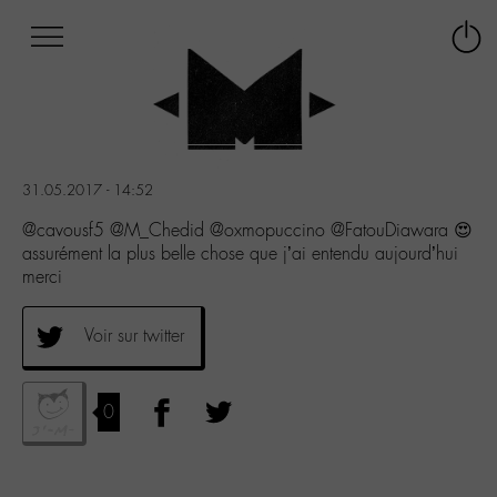
Afficher
Panneau de gestion des cookies
Labo
Connex
-
le
M-
menu
Aller
au
menu
31.05.2017 - 14:52
Aller
au
@cavousf5 @M_Chedid @oxmopuccino @FatouDiawara 😍
contenu
assurément la plus belle chose que j’ai entendu aujourd’hui
Aller
merci
à
la
Voir sur twitter
recherche
0