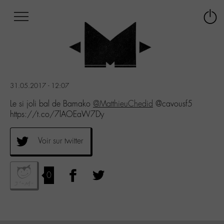
Afficher
Panneau de gestion des cookies
Labo
Connex
-
le
M-
menu
Aller
au
menu
31.05.2017 - 12:07
Aller
au
Le si joli bal de Bamako
@MatthieuChedid
@cavousf5
contenu
https://t.co/7lAOEaW7Dy
Aller
à
Voir sur twitter
la
recherche
0