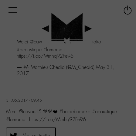
Afficher
Panneau de gestion des cookies
Labo
Connex
-
le
M-
menu
Aller
Merci
@cavousf5
💚💛❤️
#baldebamako
au
menu
#acoustique
#lamomali
Aller
https://t.co/Mmhq92Fe96
au
— -M- Matthieu Chedid (@M_Chedid)
May 31,
contenu
2017
Aller
à
la
recherche
31.05.2017 - 09:45
Merci @cavousf5 💚💛❤️ #baldebamako #acoustique
#lamomali https://t.co/Mmhq92Fe96
Voir sur twitter