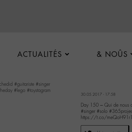
ACTUALITÉS
& NOÛS
chedid
#guitariste
#singer
theday
#lego
#toystagram
30.05.2017 - 17:58
Day 150 – Qui de nous d
#singer #solo #365proje
https://t.co/meQoH91r