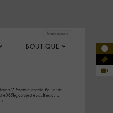
Espace membre
BOUTIQUE
eux #M #matthieuchedid #guitariste
ct #365legoproject #picoftheday…
1n