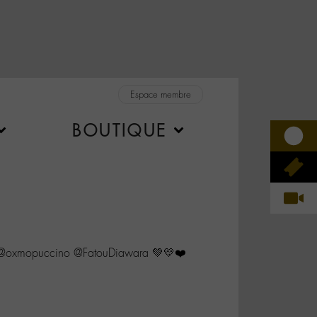
Espace membre
BOUTIQUE
oxmopuccino @FatouDiawara 💚💛❤️