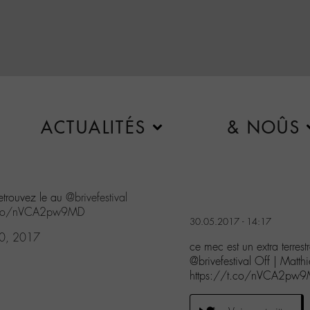
ACTUALITÉS
& NOÛS
retrouvez le au
@brivefestival
t.co/nVCA2pw9MD
30.05.2017 - 14:17
0, 2017
ce mec est un extra terres
@brivefestival Off | Matt
https://t.co/nVCA2pw