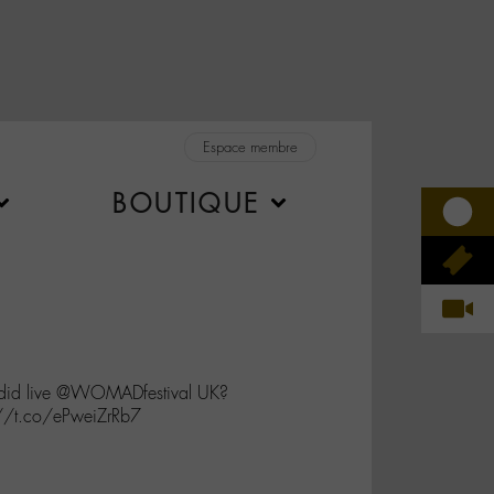
Espace membre
BOUTIQUE
d live @WOMADfestival UK?
s://t.co/ePweiZrRb7