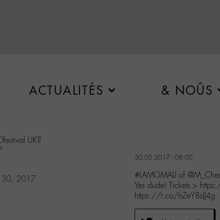
ACTUALITÉS
& NOÛS
estival UK?
7
30.05.2017 - 08:00
#LAMOMALI of @M_Chedi
 30, 2017
Yes dude! Tickets > http
https://t.co/hZeY8sIJ4g