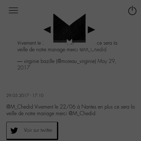
Afficher
Panneau de gestion des cookies
Labo
Connex
-
le
M-
menu
Aller
Vivement le 22/06 à Nantes en plus ce sera la
au
veille de notre mariage merci
@M_Chedid
menu
Aller
— virginie bazille (@moreau_virginie)
May 29,
au
2017
contenu
Aller
à
la
29.05.2017 - 17:10
recherche
@M_Chedid Vivement le 22/06 à Nantes en plus ce sera la
veille de notre mariage merci @M_Chedid
Voir sur twitter