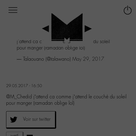
Afficher
Panneau de gestion des cookies
Labo
Connex
-
le
M-
menu
Aller
j'attend ca comme j'attend le couché du soleil
au
pour manger (ramadan oblige lol)
menu
Aller
— Talaouano (@talawano)
May 29, 2017
au
contenu
Aller
à
29.05.2017 - 16:50
la
recherche
@M_Chedid j’attend ca comme j’attend le couché du soleil
pour manger (ramadan oblige lol)
Voir sur twitter