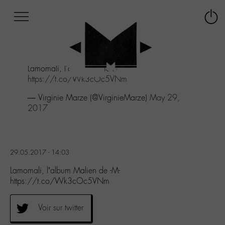
Afficher
Panneau de gestion des cookies
Labo
Connex
-
le
M-
menu
Aller
Lamomali, l'album Malien de -M-
au
https://t.co/Wk3cOc5VNm
menu
Aller
— Virginie Marze (@VirginieMarze)
May 29,
au
2017
contenu
Aller
à
la
29.05.2017 - 14:03
recherche
Lamomali, l’album Malien de -M-
https://t.co/Wk3cOc5VNm
Voir sur twitter