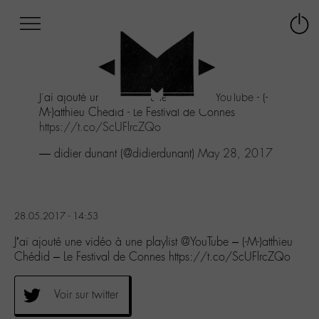
Afficher
Panneau de gestion des cookies
Labo
Connex
-
le
M-
menu
Aller
J'ai ajouté une vidéo à une playlist
@YouTube
- (-
au
M-)atthieu Chédid - Le Festival de Connes
menu
https://t.co/ScUFlrcZQo
Aller
au
— didier dunant (@didierdunant)
May 28, 2017
contenu
Aller
à
la
28.05.2017 - 14:53
recherche
J’ai ajouté une vidéo à une playlist @YouTube – (-M-)atthieu
Chédid – Le Festival de Connes https://t.co/ScUFlrcZQo
Voir sur twitter