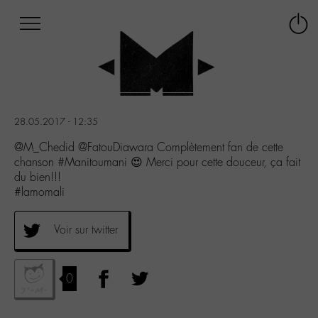
Afficher
Panneau de gestion des cookies
Labo
Connex
-
le
M-
menu
Aller
au
menu
28.05.2017 - 12:35
Aller
au
@M_Chedid @FatouDiawara Complètement fan de cette
contenu
chanson #Manitoumani 😍 Merci pour cette douceur, ça fait
Aller
du bien!!!
à
#lamomali
la
recherche
Voir sur twitter
0