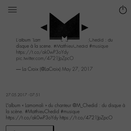
Afficher
Panneau de gestion des cookies
Labo
Connex
-
le
M-
menu
Aller
L'album "Lamomali" du chanteur
@M_Chedid
: du
au
disque à la scène.
#MatthieuChedid
#musique
menu
https://t.co/ak0wP3oYdy
Aller
pic.twitter.com/4721JpZpcO
au
contenu
— La Croix (@LaCroix)
May 27, 2017
Aller
à
la
recherche
27.05.2017 - 07:51
L’album « Lamomali » du chanteur @M_Chedid : du disque à
la scène. #MatthieuChedid #musique
https://t.co/ak0wP3oYdy https://t.co/4721JpZpcO