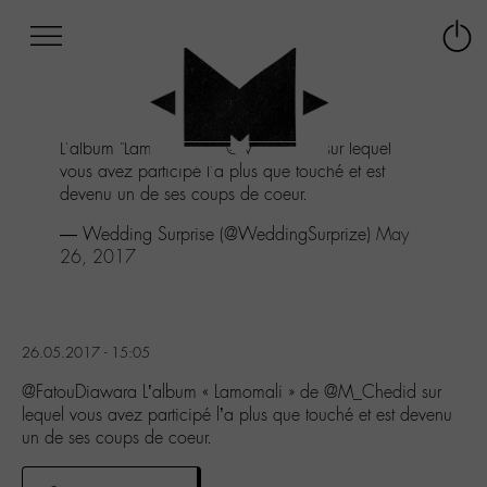
Afficher
Panneau de gestion des cookies
Labo
Connex
-
le
M-
menu
Aller
L'album "Lamomali" de
@M_Chedid
sur lequel
au
vous avez participé l'a plus que touché et est
menu
devenu un de ses coups de coeur.
Aller
au
— Wedding Surprise (@WeddingSurprize)
May
contenu
26, 2017
Aller
à
la
recherche
26.05.2017 - 15:05
@FatouDiawara L’album « Lamomali » de @M_Chedid sur
lequel vous avez participé l’a plus que touché et est devenu
un de ses coups de coeur.