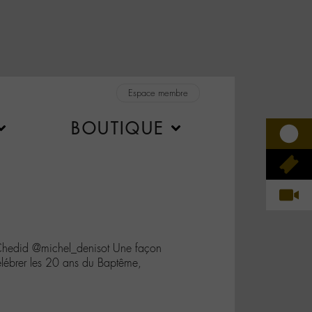
Espace membre
BOUTIQUE
edid @michel_denisot Une façon
élébrer les 20 ans du Baptême,