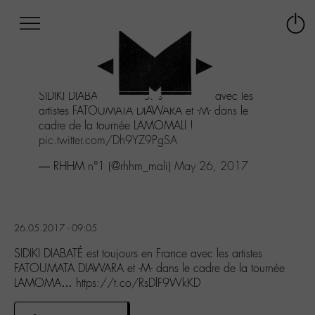
Afficher
Panneau de gestion des cookies
Labo
Connex
-
le
M-
menu
Aller
SIDIKI DIABATÉ est toujours en France avec les
au
artistes FATOUMATA DIAWARA et -M- dans le
menu
cadre de la tournée LAMOMALI !
Aller
pic.twitter.com/Dh9YZ9PgSA
au
contenu
— RHHM n°1 (@rhhm_mali)
May 26, 2017
Aller
à
la
recherche
26.05.2017 - 09:05
SIDIKI DIABATÉ est toujours en France avec les artistes
FATOUMATA DIAWARA et -M- dans le cadre de la tournée
LAMOMA… https://t.co/RsDlF9WkKD