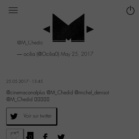
Afficher
Panneau de gestion des cookies
Labo
Connex
-
le
M-
menu
Aller
@M_Chedid
👌🏻👌🏻😍
au
menu
— ocilia (@Ocilia0)
May 25, 2017
Aller
au
contenu
Aller
25.05.2017 - 13:45
à
la
@cinemacanalplus @M_Chedid @michel_denisot
recherche
@M_Chedid 👌🏻👌🏻😍
Voir sur twitter
0