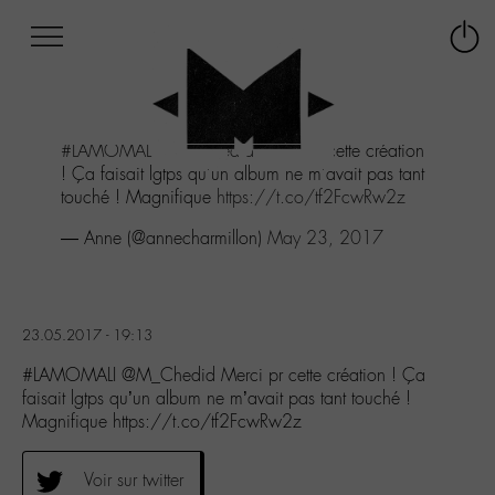
Afficher
Panneau de gestion des cookies
Labo
Connex
-
le
M-
menu
Aller
#LAMOMALI
@M_Chedid
Merci pr cette création
au
! Ça faisait lgtps qu'un album ne m'avait pas tant
menu
touché ! Magnifique
https://t.co/tf2FcwRw2z
Aller
au
— Anne (@annecharmillon)
May 23, 2017
contenu
Aller
à
la
23.05.2017 - 19:13
recherche
#LAMOMALI @M_Chedid Merci pr cette création ! Ça
faisait lgtps qu’un album ne m’avait pas tant touché !
Magnifique https://t.co/tf2FcwRw2z
Voir sur twitter