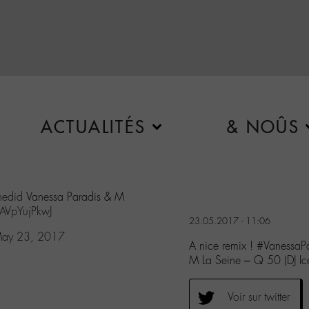
ACTUALITÉS
& NOÛS
hedid
Vanessa Paradis & M
/AVpYujPkwJ
23.05.2017 - 11:06
ay 23, 2017
A nice remix ! #Vanessa
M La Seine – Q 50 (DJ Ic
Voir sur twitter