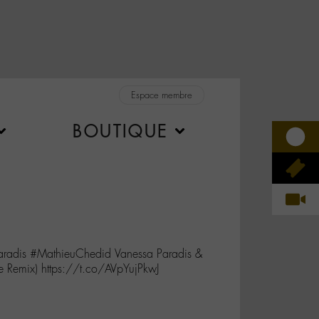
Espace membre
BOUTIQUE
Paradis #MathieuChedid Vanessa Paradis &
e Remix) https://t.co/AVpYujPkwJ