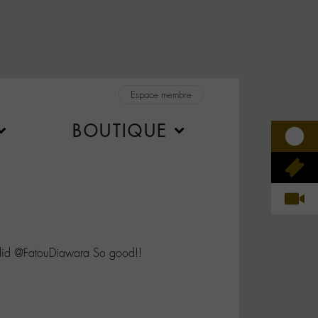
Espace membre
BOUTIQUE
d @FatouDiawara So good!!