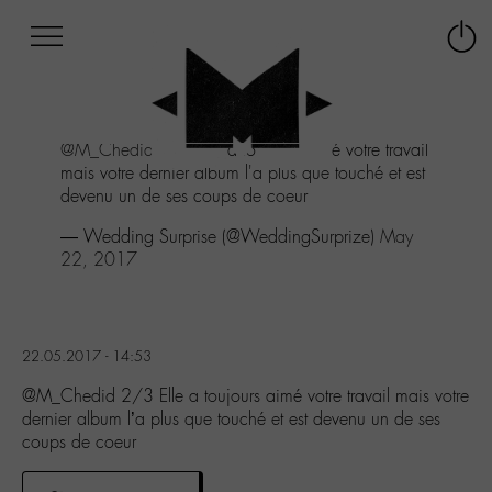
Afficher
Panneau de gestion des cookies
Labo
Connex
-
le
M-
menu
Aller
@M_Chedid
2/3 Elle a toujours aimé votre travail
au
mais votre dernier album l'a plus que touché et est
menu
devenu un de ses coups de coeur
Aller
au
— Wedding Surprise (@WeddingSurprize)
May
contenu
22, 2017
Aller
à
la
recherche
22.05.2017 - 14:53
@M_Chedid 2/3 Elle a toujours aimé votre travail mais votre
dernier album l’a plus que touché et est devenu un de ses
coups de coeur