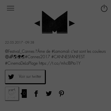
Afficher
Panneau de gestion des cookies
Labo
Connex
-
le
M-
menu
Aller
au
menu
22.05.2017 - 09:38
Aller
au
@Festival_Cannes l’Âme de #Lamomali c’est sont les couleurs
contenu
😍🌈🌎🌍🌏#Cannes2017 #CANNESFANFEST
Aller
#CinemaDeLaPlage https://t.co/mhclBPto1Y
à
la
recherche
Voir sur twitter
0