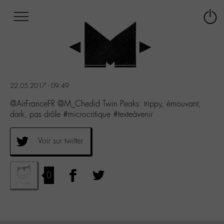
Afficher
Panneau de gestion des cookies
Labo
Connex
-
le
M-
menu
Aller
au
menu
22.05.2017 - 09:49
Aller
au
@AirFranceFR @M_Chedid Twin Peaks: trippy, émouvant,
contenu
dark, pas drôle #microcritique #texteàvenir
Aller
à
Voir sur twitter
la
recherche
0