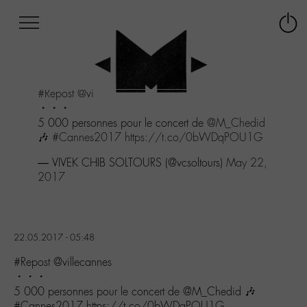
Afficher
Panneau de gestion des cookies
Labo
Connex
-
le
M-
menu
Aller
#Repost
@villecannes
au
・・・
menu
5 000 personnes pour le concert de
@M_Chedid
Aller
🎶
#Cannes2017
https://t.co/0bWDqPOU1G
au
contenu
— VIVEK CHIB SOLTOURS (@vcsoltours)
May 22,
Aller
2017
à
la
recherche
22.05.2017 - 05:48
#Repost @villecannes
・・・
5 000 personnes pour le concert de @M_Chedid 🎶
#Cannes2017 https://t.co/0bWDqPOU1G