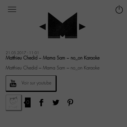
Afficher
Panneau de gestion des cookies
Labo
Connex
-
le
M-
menu
Aller
au
menu
Aller
21.05.2017 - 11:01
au
Matthieu Chedid – Mama Sam – no_on Karaoke
contenu
Matthieu Chedid – Mama Sam – no_on Karaoke
Aller
à
la
Voir sur youtube
recherche
0