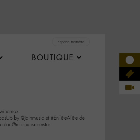
Espace membre
BOUTIQUE
@winamax
adsUp by @Jainmusic et #EnTêteATête de
 aloi @mashupsuperstar