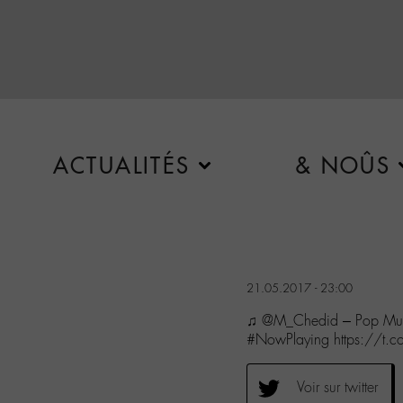
ACTUALITÉS
& NOÛS
21.05.2017 - 23:00
♫ @M_Chedid – Pop Musi
#NowPlaying https://t.
Voir sur twitter