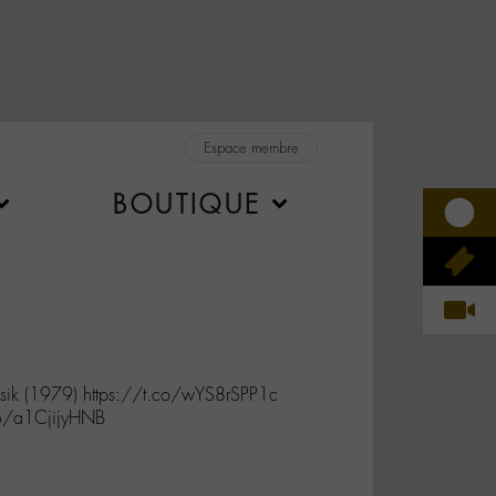
Espace membre
BOUTIQUE
k (1979) https://t.co/wYS8rSPP1c
co/a1CjijyHNB