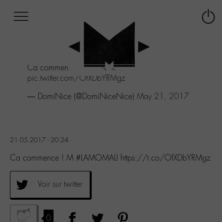
Afficher
Panneau de gestion des cookies
Labo
Connex
-
le
M-
menu
Aller
Ca commence ! M
#LAMOMALI
au
pic.twitter.com/OfXDbYRMgz
menu
Aller
— DomiNice (@DomiNiceNice)
May 21, 2017
au
contenu
Aller
à
21.05.2017 - 20:24
la
recherche
Ca commence ! M #LAMOMALI https://t.co/OfXDbYRMgz
Voir sur twitter
0