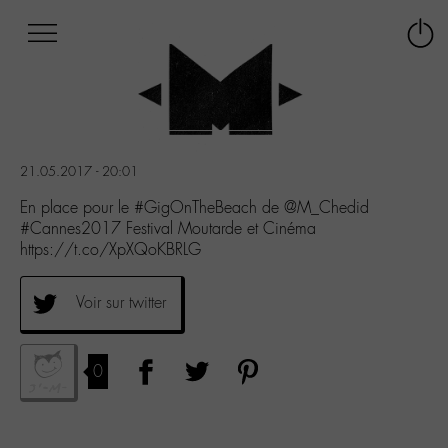
Afficher
Panneau de gestion des cookies
Labo
Connex
-
le
M-
menu
Aller
au
menu
21.05.2017 - 20:01
Aller
au
En place pour le #GigOnTheBeach de @M_Chedid
contenu
#Cannes2017 Festival Moutarde et Cinéma
Aller
https://t.co/XpXQoKBRLG
à
la
Voir sur twitter
recherche
0