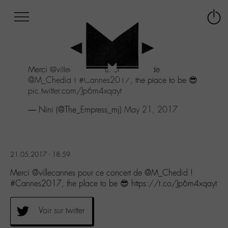
Afficher
Panneau de gestion des cookies
Labo
Connex
-
le
M-
menu
Aller
Merci
@villecannes
pour ce concert de
au
@M_Chedid
!
#Cannes2017
, the place to be 😎
menu
pic.twitter.com/Jp6m4xqayt
Aller
au
— Nini (@The_Empress_mj)
May 21, 2017
contenu
Aller
à
la
21.05.2017 - 18:59
recherche
Merci @villecannes pour ce concert de @M_Chedid !
#Cannes2017, the place to be 😎 https://t.co/Jp6m4xqayt
Voir sur twitter