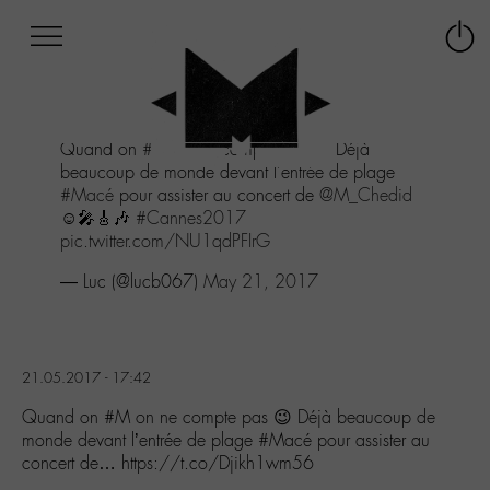
Afficher
Panneau de gestion des cookies
Labo
Connex
-
le
M-
menu
Aller
Quand on
#M
on ne compte pas 😉 Déjà
au
beaucoup de monde devant l'entrée de plage
menu
#Macé
pour assister au concert de
@M_Chedid
Aller
☺🎤🎸🎶
#Cannes2017
au
pic.twitter.com/NU1qdPFIrG
contenu
Aller
— Luc (@lucb067)
May 21, 2017
à
la
recherche
21.05.2017 - 17:42
Quand on #M on ne compte pas 😉 Déjà beaucoup de
monde devant l’entrée de plage #Macé pour assister au
concert de… https://t.co/Djikh1wm56