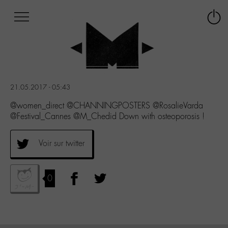
Afficher
Panneau de gestion des cookies
Labo
Connex
-
le
M-
menu
Aller
au
menu
21.05.2017 - 05:43
Aller
au
@women_direct @CHANNINGPOSTERS @RosalieVarda
contenu
@Festival_Cannes @M_Chedid Down with osteoporosis !
Aller
à
Voir sur twitter
la
recherche
0