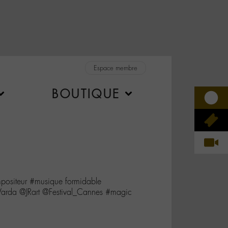
Espace membre
BOUTIQUE
ositeur #musique formidable
Varda @JRart @Festival_Cannes #magic