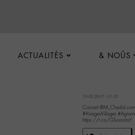
ACTUALITÉS
& NOÛS
19.05.2017 - 21:55
Concert @M_Chedid comp
#VisagesVillages #Agnes
https://t.co/GTuorsnfaY