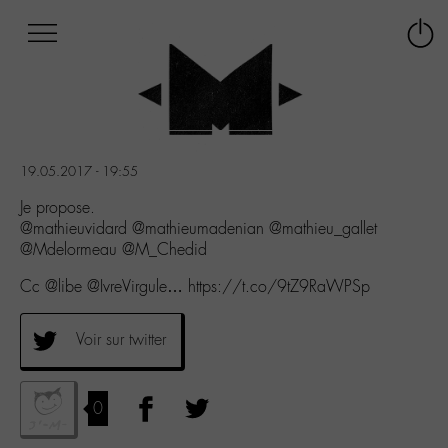
Afficher
Panneau de gestion des cookies
Labo
Connex
-
le
M-
menu
Aller
au
menu
19.05.2017 - 19:55
Aller
au
Je propose.
contenu
@mathieuvidard @mathieumadenian @mathieu_gallet
Aller
@Mdelormeau @M_Chedid
à
Cc @libe @IvreVirgule… https://t.co/9tZ9RaWPSp
la
recherche
Voir sur twitter
0