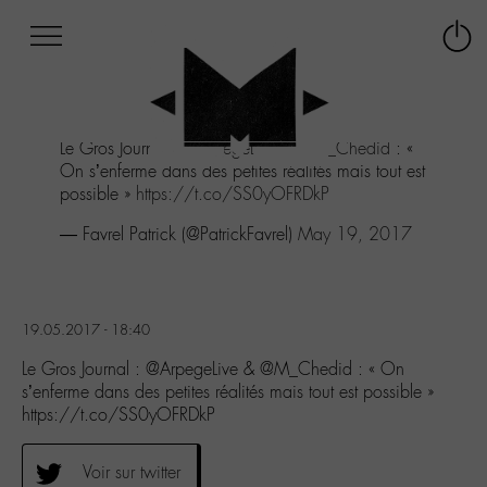
Afficher
Panneau de gestion des cookies
Labo
Connex
-
le
M-
menu
Aller
Le Gros Journal :
@ArpegeLive
&
@M_Chedid
: «
au
On s’enferme dans des petites réalités mais tout est
menu
possible »
https://t.co/SS0yOFRDkP
Aller
au
— Favrel Patrick (@PatrickFavrel)
May 19, 2017
contenu
Aller
à
la
19.05.2017 - 18:40
recherche
Le Gros Journal : @ArpegeLive & @M_Chedid : « On
s’enferme dans des petites réalités mais tout est possible »
https://t.co/SS0yOFRDkP
Voir sur twitter