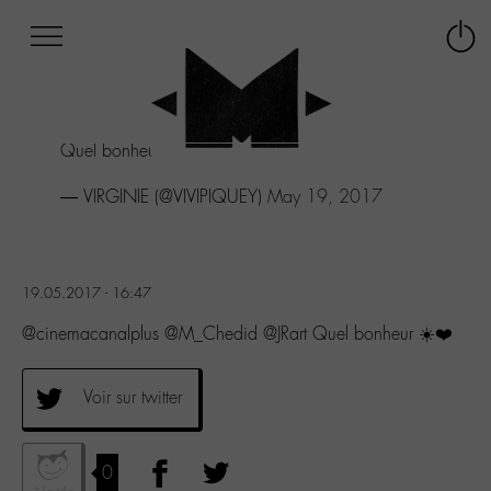
Afficher
Panneau de gestion des cookies
Labo
Connex
-
le
M-
menu
Aller
Quel bonheur ☀️❤️
au
menu
— VIRGINIE (@VIVIPIQUEY)
May 19, 2017
Aller
au
contenu
Aller
à
19.05.2017 - 16:47
la
@cinemacanalplus @M_Chedid @JRart Quel bonheur ☀️❤️
recherche
Voir sur twitter
0