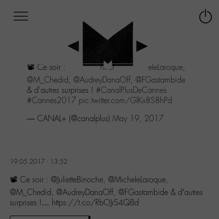
Afficher
Panneau de gestion des cookies
Labo
Connex
-
le
M-
menu
Aller
📽 Ce soir :
@JulietteBinoche
,
@MicheleLaroque
,
au
menu
@M_Chedid
,
@AudreyDanaOff
,
@FGastambide
Aller
& d'autres surprises !
#CanalPlusDeCannes
au
#Cannes2017
pic.twitter.com/GlKx8S8hPd
contenu
— CANAL+ (@canalplus)
May 19, 2017
Aller
à
la
recherche
19.05.2017 - 13:52
📽 Ce soir : @JulietteBinoche, @MicheleLaroque,
@M_Chedid, @AudreyDanaOff, @FGastambide & d’autres
surprises !… https://t.co/RbOJrS4QBd