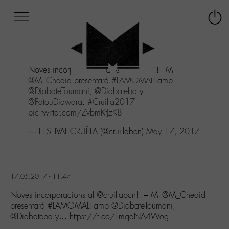
Afficher
Panneau de gestion des cookies
Labo
Connex
-
le
M-
menu
Aller
Noves incorporacions al
@cruillabcn
!! - M-
au
@M_Chedid
presentarà
#LAMOMALI
amb
menu
@DiabateToumani
,
@Diabateba
y
Aller
@FatouDiawara
.
#Cruilla2017
au
pic.twitter.com/ZvbmKtJzK8
contenu
Aller
— FESTIVAL CRUÏLLA (@cruillabcn)
May 17, 2017
à
la
recherche
17.05.2017 - 11:47
Noves incorporacions al @cruillabcn!! – M- @M_Chedid
presentarà #LAMOMALI amb @DiabateToumani,
@Diabateba y… https://t.co/FmqqNA4Wog