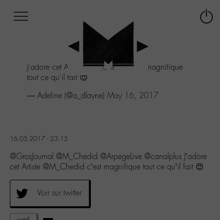
Afficher
Panneau de gestion des cookies
Labo
Connex
-
le
M-
menu
Aller
J'adore cet Artiste
@M_Chedid
c'est magnifique
au
tout ce qu'il fait 😍
menu
Aller
— Adeline (@a_dlayne)
May 16, 2017
au
contenu
Aller
à
16.05.2017 - 23:15
la
recherche
@GrosJournal @M_Chedid @ArpegeLive @canalplus J’adore
cet Artiste @M_Chedid c’est magnifique tout ce qu’il fait 😍
Voir sur twitter