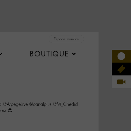
Espace membre
BOUTIQUE
d @ArpegeLive @canalplus @M_Chedid
voix 😍