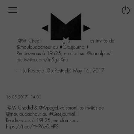
Afficher
Panneau de gestion des cookies
Labo
Connex
-
le
M-
menu
Aller
.
@M_Chedid
&
@ArpegeLive
seront les invités de
au
@mouloudachour au
#GrosJournal
!
menu
Rendez-vous à 19h25, en clair sur
@canalplus
!
Aller
pic.twitter.com/in5gzfXrfu
au
contenu
— Le Pestacle (@LePestacle)
May 16, 2017
Aller
à
la
recherche
16.05.2017 - 14:01
.@M_Chedid & @ArpegeLive seront les invités de
@mouloudachour au #GrosJournal !
Rendez-vous à 19h25, en clair sur…
https://t.co/YHP6z0iHFS