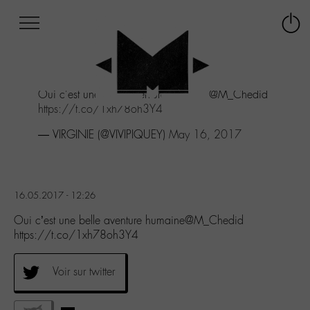
Afficher
Panneau de gestion des cookies
Labo
Connex
-
le
M-
menu
Aller
Oui c'est une belle aventure humaine@M_Chedid
au
https://t.co/1xh78oh3Y4
menu
Aller
— VIRGINIE (@VIVIPIQUEY)
May 16, 2017
au
contenu
Aller
à
16.05.2017 - 12:26
la
recherche
Oui c’est une belle aventure humaine@M_Chedid
https://t.co/1xh78oh3Y4
Voir sur twitter