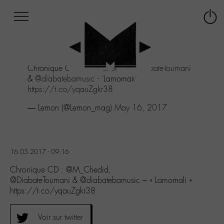
Afficher
Panneau de gestion des cookies
Labo
Connex
-
le
M-
menu
Aller
Chronique CD :
@M_Chedid
,
@DiabateToumani
au
&
@diabatebamusic
- "Lamomali"
menu
https://t.co/yqauZgkr38
Aller
au
— Lemon (@Lemon_mag)
May 16, 2017
contenu
Aller
à
la
16.05.2017 - 09:16
recherche
Chronique CD : @M_Chedid,
@DiabateToumani & @diabatebamusic – « Lamomali »
https://t.co/yqauZgkr38
Voir sur twitter