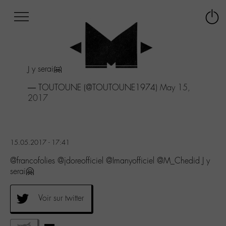
Afficher
Panneau de gestion des cookies
Labo
Connex
-
le
M-
menu
Aller
J y serai🤗
au
menu
— TOUTOUNE (@TOUTOUNE1974)
May 15,
Aller
2017
au
contenu
Aller
à
15.05.2017 - 17:41
la
recherche
@francofolies @jdoreofficiel @Imanyofficiel @M_Chedid J y
serai🤗
Voir sur twitter