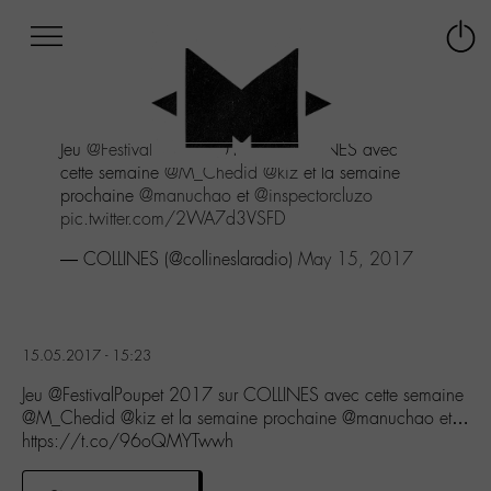
Afficher
Panneau de gestion des cookies
Labo
Connex
-
le
M-
menu
Aller
Jeu
@FestivalPoupet
2017 sur COLLINES avec
au
cette semaine
@M_Chedid
@kiz
et la semaine
menu
prochaine
@manuchao
et
@inspectorcluzo
Aller
pic.twitter.com/2WA7d3VSFD
au
contenu
— COLLINES (@collineslaradio)
May 15, 2017
Aller
à
la
recherche
15.05.2017 - 15:23
Jeu @FestivalPoupet 2017 sur COLLINES avec cette semaine
@M_Chedid @kiz et la semaine prochaine @manuchao et…
https://t.co/96oQMYTwwh